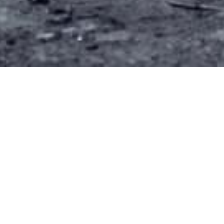
По типу
По маркам